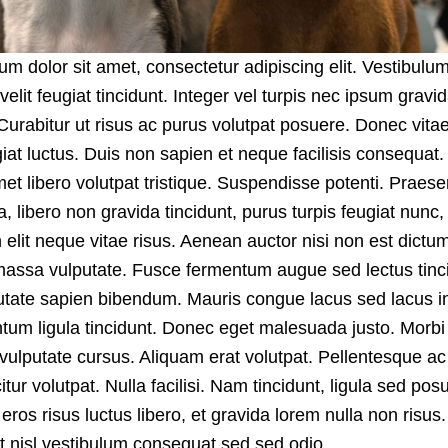
m dolor sit amet, consectetur adipiscing elit. Vestibulum
 velit feugiat tincidunt. Integer vel turpis nec ipsum gravi
 Curabitur ut risus ac purus volutpat posuere. Donec vitae
giat luctus. Duis non sapien et neque facilisis consequat.
met libero volutpat tristique. Suspendisse potenti. Praese
 libero non gravida tincidunt, purus turpis feugiat nunc,
in elit neque vitae risus. Aenean auctor nisi non est dictu
 massa vulputate. Fusce fermentum augue sed lectus tinc
putate sapien bibendum. Mauris congue lacus sed lacus i
ntum ligula tincidunt. Donec eget malesuada justo. Morbi
vulputate cursus. Aliquam erat volutpat. Pellentesque ac
citur volutpat. Nulla facilisi. Nam tincidunt, ligula sed pos
 eros risus luctus libero, et gravida lorem nulla non risus
 ut nisl vestibulum consequat sed sed odio.