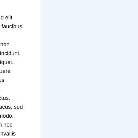
 elit
 faucibus
 non
incidunt,
iquet.
suere
us
.
ctus.
lacus, sed
mmodo,
am nec
nvallis