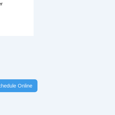
er
chedule Online