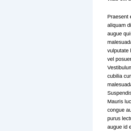
Praesent e
aliquam di
augue quis
malesuada,
vulputate
vel posuer
Vestibulum
cubilia cu
malesuada 
Suspendis
Mauris luc
congue au
purus lect
augue id e