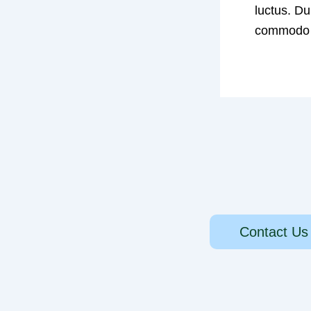
luctus. Du
commodo ri
Contact Us