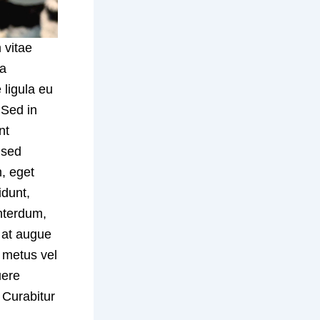
 vitae
da
 ligula eu
 Sed in
nt
 sed
m, eget
idunt,
nterdum,
 at augue
 metus vel
uere
. Curabitur