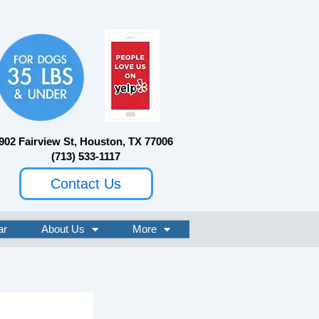
902 Fairview St, Houston, TX 77006
(713) 533-1117
Contact Us
ar
About Us
More