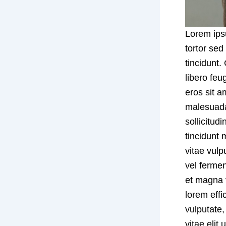
Lorem ipsu
tortor sed
tincidunt.
libero feu
eros sit a
malesuada,
sollicitud
tincidunt
vitae vul
vel ferme
et magna 
lorem effi
vulputate,
vitae elit