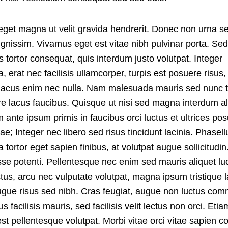
get magna ut velit gravida hendrerit. Donec non urna sed
gnissim. Vivamus eget est vitae nibh pulvinar porta. Sed
 tortor consequat, quis interdum justo volutpat. Integer
 erat nec facilisis ullamcorper, turpis est posuere risus,
 lacus enim nec nulla. Nam malesuada mauris sed nunc t
e lacus faucibus. Quisque ut nisi sed magna interdum al
 ante ipsum primis in faucibus orci luctus et ultrices po
rae; Integer nec libero sed risus tincidunt lacinia. Phasell
tortor eget sapien finibus, at volutpat augue sollicitudin
se potenti. Pellentesque nec enim sed mauris aliquet lu
tus, arcu nec vulputate volutpat, magna ipsum tristique 
gue risus sed nibh. Cras feugiat, augue non luctus co
us facilisis mauris, sed facilisis velit lectus non orci. Eti
st pellentesque volutpat. Morbi vitae orci vitae sapien co