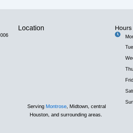
Location
Hours
7006
Mon
Tue
Wed
Thu
Fri
Sat
Sun
Serving
Montrose
, Midtown, central
Houston, and surrounding areas.